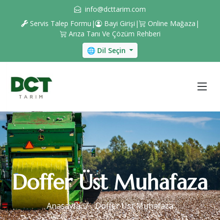
info@dcttarim.com
Servis Talep Formu
|
Bayi Girişi
|
Online Mağaza
|
Arıza Tanı Ve Çözüm Rehberi
🌐 Dil Seçin
Doffer Üst Muhafaza
Anasayfa
Doffer Üst Muhafaza